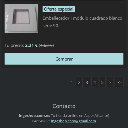
Oferta especial
Embellecedor I módulo cuadrado blanco
serie 90.
Tu precio:
2,31 €
(
4,62 €
)
1
2
3
4
5
>
>>
Contacto
Ingeshop.com.es
Tu tienda online en Aspe (Alicante)
646549825
ingeshop
.com@gma
il.com