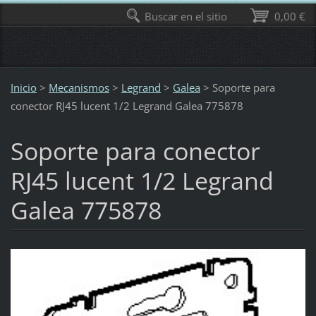
Buscar en el sitio
0,00 €
Inicio
>
Mecanismos
>
Legrand
>
Galea
>
Soporte para
conector RJ45 lucent 1/2 Legrand Galea 775878
Soporte para conector
RJ45 lucent 1/2 Legrand
Galea 775878