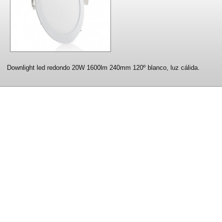
Downlight led redondo 20W 1600lm 240mm 120º blanco, luz cálida.