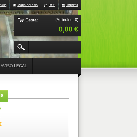
Inicio
Mapa del sitio
RSS
Imprimir
Cesta:
(Artículos: 0)
0,00 €
AVISO LEGAL
da
6
€
€