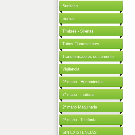
Sanitario
Sonido
Timbres - Sirenas
Tubos Fluorescentes
Transformadores de corriente
Vigilancia
2ª mano - Herramientas
2ª mano - material
2ª mano Maquinaria
2ª mano - Telefonía
SIN EXISTENCIAS