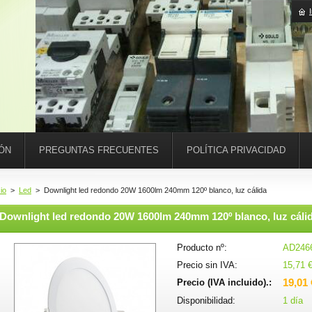
IÓN
PREGUNTAS FRECUENTES
POLÍTICA PRIVACIDAD
cio
>
Led
>
Downlight led redondo 20W 1600lm 240mm 120º blanco, luz cálida
Downlight led redondo 20W 1600lm 240mm 120º blanco, luz cáli
Producto nº:
AD246
Precio sin IVA:
15,71 
19,01 
Precio (IVA incluido).:
Disponibilidad:
1 día