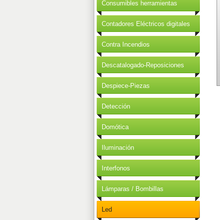
Consumibles herramientas
Contadores Eléctricos digitales
Contra Incendios
Descatalogado-Reposiciones
Despiece-Piezas
Detección
Domótica
Iluminación
Interfonos
Lámparas / Bombillas
Led