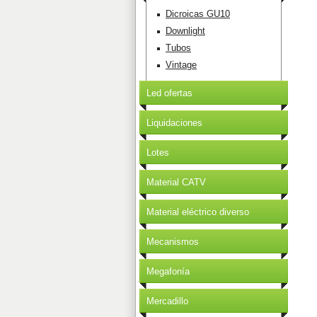
Dicroicas GU10
Downlight
Tubos
Vintage
Led ofertas
Liquidaciones
Lotes
Material CATV
Material eléctrico diverso
Mecanismos
Megafonía
Mercadillo