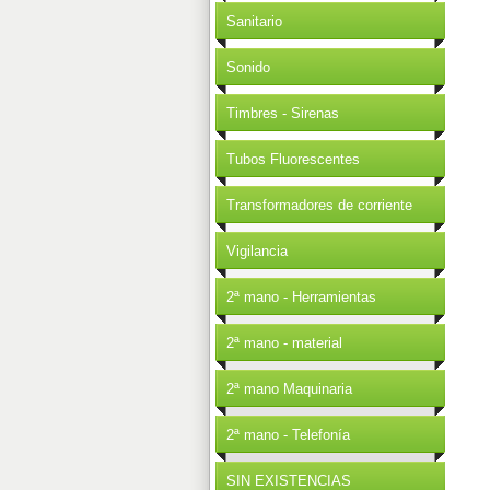
Sanitario
Sonido
Timbres - Sirenas
Tubos Fluorescentes
Transformadores de corriente
Vigilancia
2ª mano - Herramientas
2ª mano - material
2ª mano Maquinaria
2ª mano - Telefonía
SIN EXISTENCIAS