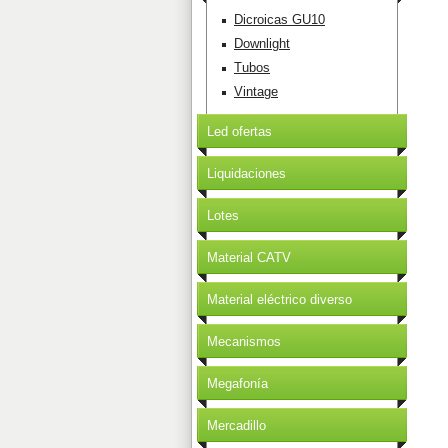
Dicroicas GU10
Downlight
Tubos
Vintage
Led ofertas
Liquidaciones
Lotes
Material CATV
Material eléctrico diverso
Mecanismos
Megafonía
Mercadillo