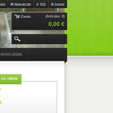
Inicio
Mapa del sitio
RSS
Imprimir
Cesta:
(Artículos: 0)
0,00 €
AVISO LEGAL
luz cálida
7
€
€