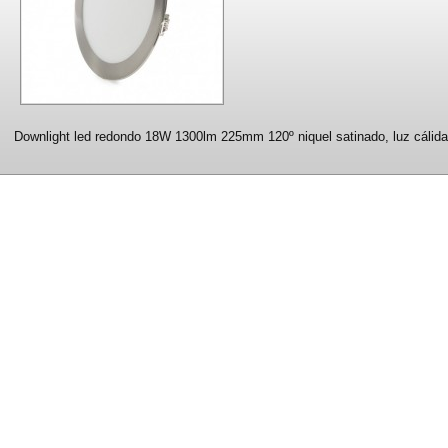
Downlight led redondo 18W 1300lm 225mm 120º niquel satinado, luz cálida