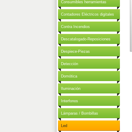
Consumibles herramientas
Contadores Eléctricos digitales
Contra Incendios
Descatalogado-Reposiciones
Despiece-Piezas
Detección
Domótica
Iluminación
Interfonos
Lámparas / Bombillas
Led