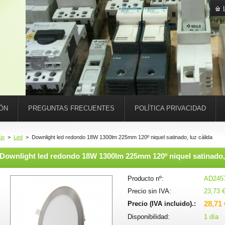
IÓN
PREGUNTAS FRECUENTES
POLÍTICA PRIVACIDAD
cio
>
Led
>
Downlight led redondo 18W 1300lm 225mm 120º niquel satinado, luz cálida
Downlight led redondo 18W 1300lm 225mm 120º niquel satinado, 
Producto nº:
AD245
Precio sin IVA:
23,73 
28,71 
Precio (IVA incluido).:
Disponibilidad:
1 día