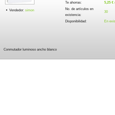
Te ahorras:
5,25 €
No. de artículos en
Vendedor:
simon
30
existencia:
Disponibilidad:
En exi
Conmutador luminoso ancho blanco