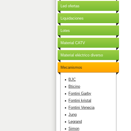
Led ofertas
Liquidaciones
Lotes
Material CATV
Material eléctrico diverso
Mecanismos
BJC
Bticino
Fontini Garby
Fontini kristal
Fontini Venecia
Jung
Legrand
Simon