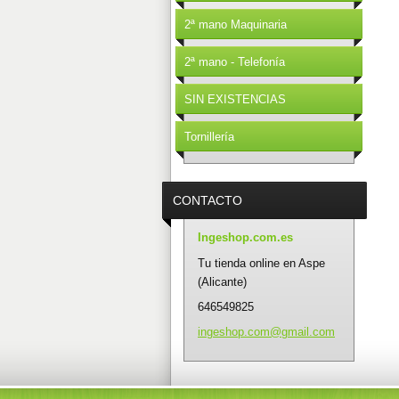
2ª mano Maquinaria
2ª mano - Telefonía
SIN EXISTENCIAS
Tornillería
CONTACTO
Ingeshop.com.es
Tu tienda online en Aspe
(Alicante)
646549825
ingeshop
.com@gma
il.com