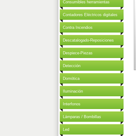
Consumibles herramientas
Contadores Eléctricos digitales
Contra Incendios
Descatalogado-Reposiciones
Despiece-Piezas
Detección
Domótica
Iluminación
Interfonos
Lámparas / Bombillas
Led