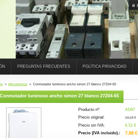
IÓN
PREGUNTAS FRECUENTES
POLÍTICA PRIVACIDAD
cio
>
Mecanismos
>
Conmutador luminoso ancho simon 27 blanco 27204-65
Conmutador luminoso ancho simon 27 blanco 27204-65
Producto nº:
AD97
Precio original:
13,13 €
Precio sin IVA:
6,51 €
7,88 €
Precio (IVA incluido).: