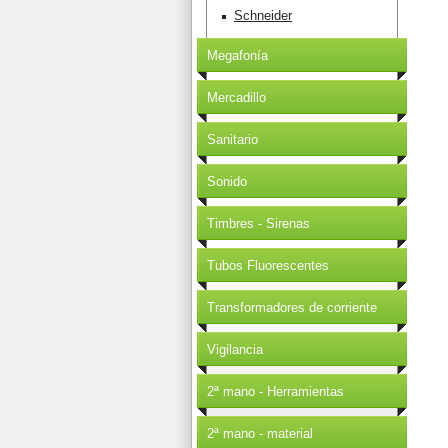
Schneider
Megafonía
Mercadillo
Sanitario
Sonido
Timbres - Sirenas
Tubos Fluorescentes
Transformadores de corriente
Vigilancia
2ª mano - Herramientas
2ª mano - material