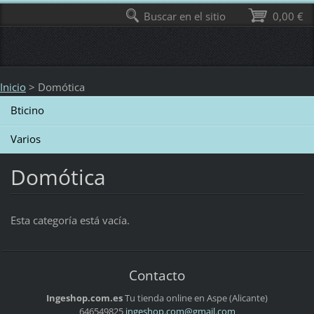
Buscar en el sitio
0,00 €
Inicio
>
Domótica
Bticino
Varios
Domótica
Esta categoría está vacía.
Contacto
Ingeshop.com.es
Tu tienda online en Aspe (Alicante)
646549825
ingeshop
.com@gma
il.com